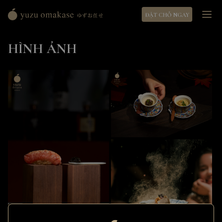
ĐẶT CHỖ NGAY
Yuzu
Omakase
HÌNH ẢNH
ゆ
ず
お
任
せ