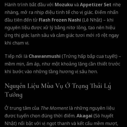
Hành trình bắt đầu với
Mozuku
và
Appetizer Set
nhẹ
nhàng, mở ra nhịp điệu tinh tế cho vị giác. Điểm nhấn
đầu tiên đến từ
Flash Frozen Nashi
(Lê Nhật) – khi
nguyên liệu được xử lý bằng nitơ lỏng, tạo nên hiệu
ứng thị giác lạnh sâu và cảm giác tươi mới rõ rệt ngay
khi chạm vị.
Tiếp nối là
Chawanmushi
(Trứng hấp bắp cua tuyết) –
mềm mịn, ấm áp, như một khoảng lặng cần thiết trước
khi bước vào những tầng hương vị sâu hơn.
Nguyên Liệu Mùa Vụ Ở Trạng Thái Lý
Tưởng
Ở trung tâm của
The Moment
là những nguyên liệu
được tuyển chọn đúng thời điểm.
Akagai
(Sò huyết
Nhật) nổi bật với vị ngọt thanh và kết cấu mềm mượt,