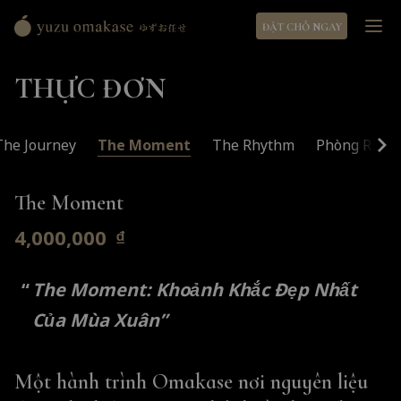
ĐẶT CHỖ NGAY
Yuzu
Omakase
THỰC ĐƠN
ゆ
ず
お
The Journey
The Moment
The Rhythm
Phòng Riêng
任
せ
The Moment
4,000,000
₫
The Moment: Khoảnh Khắc Đẹp Nhất
Của Mùa Xuân
”
Một hành trình Omakase nơi nguyên liệu