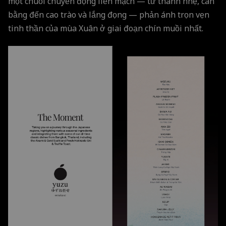
một chuỗi chuyển động liền mạch — từ thanh nhẹ, cân
bằng đến cao trào và lắng đọng — phản ánh trọn vẹn
tinh thần của mùa Xuân ở giai đoạn chín muồi nhất.